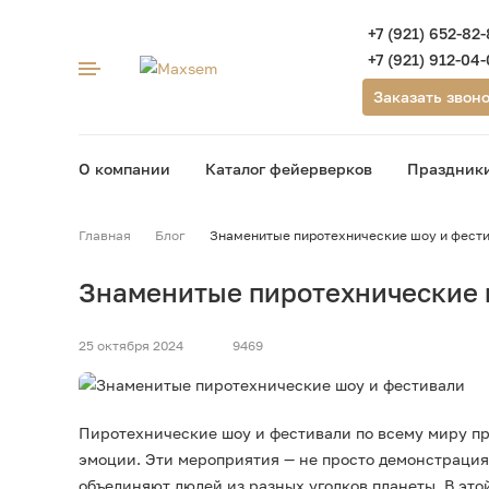
+7 (921) 652-82
+7 (921) 912-04
Заказать звон
О компании
Каталог фейерверков
Праздник
Компания
Ката
Главная
Блог
Знаменитые пиротехнические шоу и фест
О компании
Пирот
Знаменитые пиротехнические 
Оптовым покупателям
Бата
Това
25 октября 2024
Доставка и возврат
9469
Лета
Контакты
Пета
Пиротехнические шоу и фестивали по всему миру п
Блог
Римс
эмоции. Эти мероприятия — не просто демонстрация
ВКонтакте
объединяют людей из разных уголков планеты. В эт
Фест