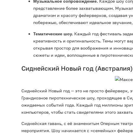
Каждое шоу сопр
Музыкальное сопровождение.
представление более захватывающим. Музыкал
драматизм и красоту фейерверков, создавая у
побережью, обеспечивают идеальное звучание,
Каждый год фестиваль задае
Тематические шоу.
креативность и оригинальность. Темы могут в
открывая простор для воображения и инноваци
сюжеты и идеи, воплощенные в пиротехническ
Сиднейский Новый год (Австралия)
Сиднейский Новый год — это не просто фейерверк, э
Грандиозное пиротехническое шоу, проходящее в Сид
ожидаемых событий года. Каждый год миллионы зрите
компьютеров, чтобы стать свидетелями этого захва
Сиднейская гавань, с её знаменитым Оперным театр
мероприятия. Шоу начинается с «семейных» фейервер