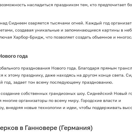
возможность насладиться праздником тем, кто предпочитает б
о над Сиднеем озаряется тысячами огней. Каждый год организа
етами, создавая уникальные и запоминающиеся картины в неб
лючая Харбор-Бридж, что позволяет создать объемное и много
Нового года
обального празднования Нового года. Благодаря прямым транс
 к этому празднику, даже находясь на другом конце света. Си
й год, задает тон всему последующему празднованию.
а создание собственных грандиозных шоу. Сиднейский Новый го
я многие организаторы по всему миру. Городские власти и
у, внедряя новые технологии и идеи, чтобы поддерживать выс
рков в Ганновере (Германия)