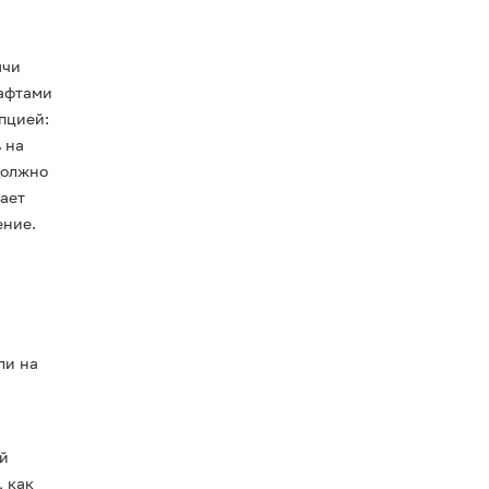
ячи
шафтами
пцией:
 на
должно
вает
ение.
ли на
й
, как