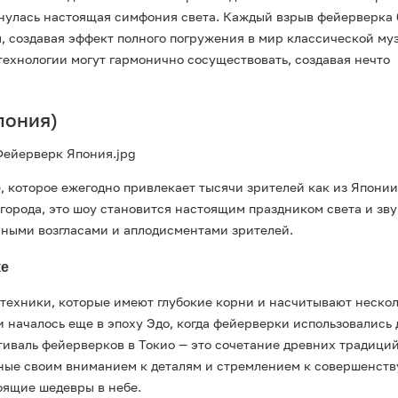
рнулась настоящая симфония света. Каждый взрыв фейерверка
, создавая эффект полного погружения в мир классической му
 технологии могут гармонично сосуществовать, создавая нечто
пония)
, которое ежегодно привлекает тысячи зрителей как из Японии,
города, это шоу становится настоящим праздником света и звук
ными возгласами и аплодисментами зрителей.
ке
техники, которые имеют глубокие корни и насчитывают неско
 началось еще в эпоху Эдо, когда фейерверки использовались 
тиваль фейерверков в Токио — это сочетание древних традиций
ные своим вниманием к деталям и стремлением к совершенств
оящие шедевры в небе.