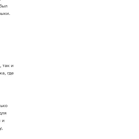
 был
зыки.
 так и
а, где
лько
для
 и
у,