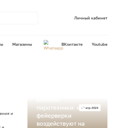
Личный кабинет
ты
Магазины
ВКонтакте
Youtube
Экологическое
влияние
пиротехники: как
27 апр 2024
ения и
фейерверки
воздействуют на
 и