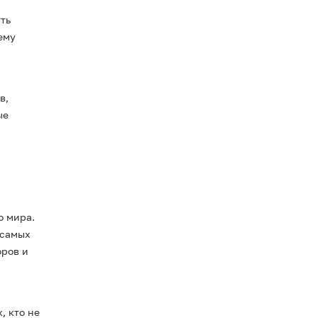
ть
ему
в,
ые
о мира.
 самых
оров и
, кто не