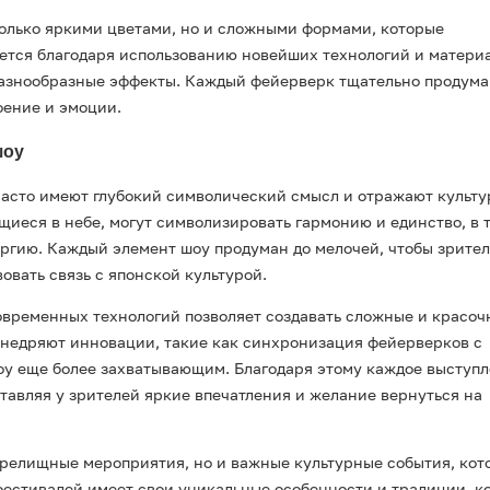
олько яркими цветами, но и сложными формами, которые
ается благодаря использованию новейших технологий и матери
разнообразные эффекты. Каждый фейерверк тщательно продума
оение и эмоции.
шоу
часто имеют глубокий символический смысл и отражают культ
иеся в небе, могут символизировать гармонию и единство, в 
ргию. Каждый элемент шоу продуман до мелочей, чтобы зрител
овать связь с японской культурой.
овременных технологий позволяет создавать сложные и красоч
внедряют инновации, такие как синхронизация фейерверков с
оу еще более захватывающим. Благодаря этому каждое выступ
авляя у зрителей яркие впечатления и желание вернуться на
зрелищные мероприятия, но и важные культурные события, кот
естивалей имеет свои уникальные особенности и традиции, к