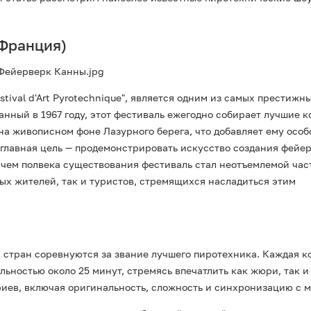
таны
(Франция)
ры ракет
tival d'Art Pyrotechnique", является одним из самых престижн
нный в 1967 году, этот фестиваль ежегодно собирает лучшие 
на живописном фоне Лазурного берега, что добавляет ему особ
 главная цель — продемонстрировать искусство создания фейе
е чем полвека существования фестиваль стал неотъемлемой час
ых жителей, так и туристов, стремящихся насладиться этим
 стран соревнуются за звание лучшего пиротехника. Каждая к
ьностью около 25 минут, стремясь впечатлить как жюри, так и
риев, включая оригинальность, сложность и синхронизацию с 