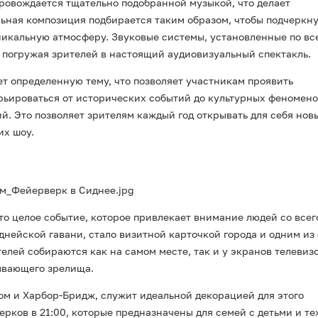
овождается тщательно подобранной музыкой, что делает
ьная композиция подбирается таким образом, чтобы подчеркну
никальную атмосферу. Звуковые системы, установленные по вс
 погружая зрителей в настоящий аудиовизуальный спектакль.
т определенную тему, что позволяет участникам проявить
арьироваться от исторических событий до культурных феномено
й. Это позволяет зрителям каждый год открывать для себя нов
их шоу.
то целое событие, которое привлекает внимание людей со всег
нейской гавани, стало визитной карточкой города и одним из
лей собираются как на самом месте, так и у экранов телевиз
тывающего зрелища.
ом и Харбор-Бридж, служит идеальной декорацией для этого
ков в 21:00, которые предназначены для семей с детьми и тех