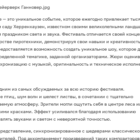
— это уникальное событие, которое ежегодно привлекает тыс
ом саду Херренхаузен, известном своими великолепными ланд
 праздником света и звука. Фестиваль отличается своей конце
рстве пиротехники, демонстрируя свои навыки и креативность
едоставляется возможность создать уникальное шоу, которое 
определенной тематике, заданной организаторами. Жюри оцени
хронизацию с музыкой, оригинальность и техническое исполн
дним из самых обсуждаемых за всю историю фестиваля.
е птиц, шум волн и шелест листвы, в сочетании с тщательно
мую атмосферу. Зрители могли ощутить себя в центре леса и
ркими красками. Эффект усиливался благодаря использованию
лять звуками и светом с невероятной точностью.
редставление, синхронизированное с шедеврами классическо
рителей. Под аккомпанемент произведений таких композиторов