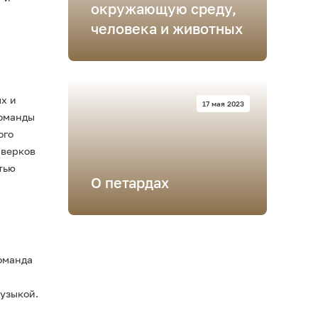
окружающую среду,
человека и животных
ых и
17 мая 2023
команды
ого
рверков
тью
О петардах
оманда
музыкой.