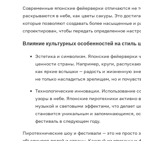
Современные японские фейерверки отличаются не т
раскрываются в небе, как цветы сакуры. Это достиг
которые позволяют создавать более насыщенные и 
спроектирован, чтобы передать определенное настр
Влияние культурных особенностей на стиль 
Эстетика и символизм. Японские фейерверки 
ценности страны. Например, круги, распускающ
как яркие вспышки — радость и жизненную эне
не только насладиться зрелищем, но и почувств
Технологические инновации. Использование с
узоры в небе. Японские пиротехники активно 
музыкой и световыми эффектами, что делает ш
становится уникальным и запоминающимся, ост
фестиваль в следующем году.
Пиротехнические шоу и фестивали — это не просто 
объединяют людей и страны. Каждый из описанных ф