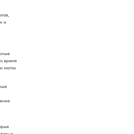
алов,
н и
урные
то время
и могли
ные
ление
орые
оторые