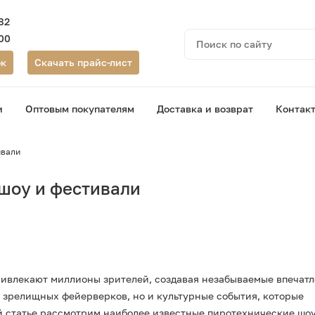
-82
-00
ок
Скачать прайс-лист
и
Оптовым покупателям
Доставка и возврат
Контак
лог фейерверков
ивали
Цветной дым
ехническая продукция
шоу и фестивали
Фонтаны в торт
реи салютов
Бенгальские огни
ры для праздника
Пневмохлопушки
ющие фейерверки
рды
ривлекают миллионы зрителей, создавая незабываемые впечатл
кие свечи
 зрелищных фейерверков, но и культурные события, которые
ой статье рассмотрим наиболее известные пиротехнические шоу
ивальные шары