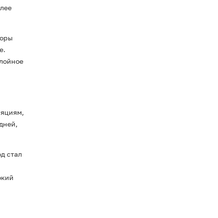
олее
торы
е.
слойное
ляциям,
дней,
д стал
окий