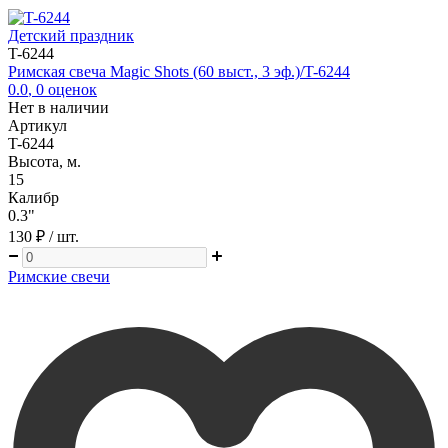
Детский праздник
T-6244
Римская свеча Magic Shots (60 выст., 3 эф.)/T-6244
0.0
,
0
оценок
Нет в наличии
Артикул
T-6244
Высота, м.
15
Калибр
0.3"
130 ₽
/ шт.
Римские свечи