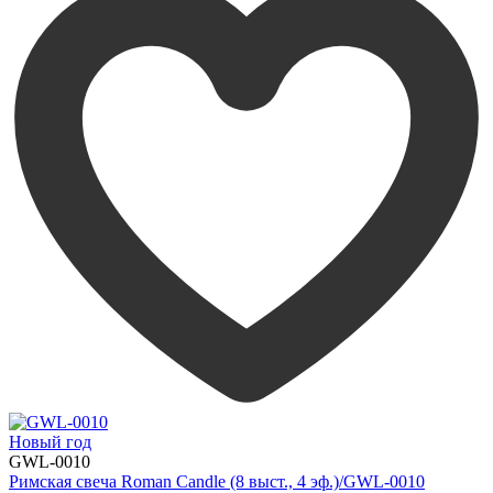
Новый год
GWL-0010
Римская свеча Roman Candle (8 выст., 4 эф.)/GWL-0010