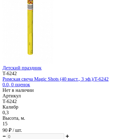
Детский праздник
T-6242
Римская свеча Magic Shots (40 выст., 3 эф.)/T-6242
0.0
,
0
оценок
Нет в наличии
Артикул
T-6242
Калибр
0,3
Высота, м.
15
90 ₽
/ шт.