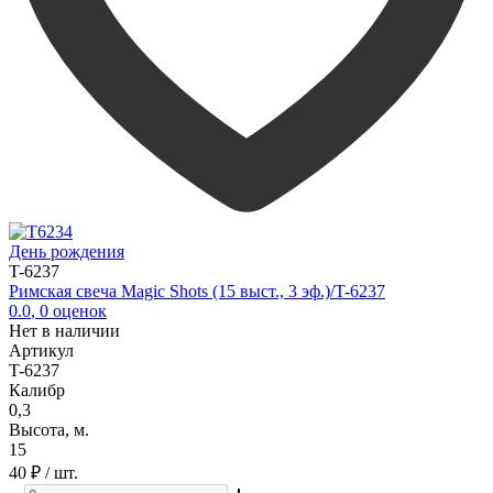
День рождения
T-6237
Римская свеча Magic Shots (15 выст., 3 эф.)/T-6237
0.0
,
0
оценок
Нет в наличии
Артикул
T-6237
Калибр
0,3
Высота, м.
15
40 ₽
/ шт.