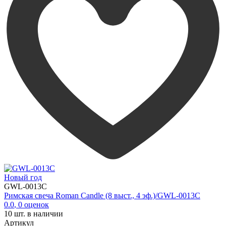
Новый год
GWL-0013C
Римская свеча Roman Candle (8 выст., 4 эф.)/GWL-0013C
0.0
,
0
оценок
10
шт. в наличии
Артикул