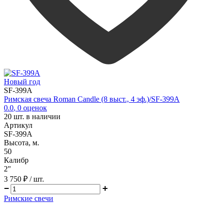
Новый год
SF-399A
Римская свеча Roman Candle (8 выст., 4 эф.)/SF-399A
0.0
,
0
оценок
20
шт. в наличии
Артикул
SF-399A
Высота, м.
50
Калибр
2"
3 750 ₽
/ шт.
Римские свечи