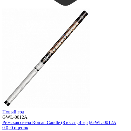
Новый год
GWL-0012A
Римская свеча Roman Candle (8 выст., 4 эф.)/GWL-0012A
0.0
,
0
оценок