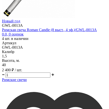
Новый год
GWL-0013A
Римская свеча Roman Candle (8 выст., 4 эф.)/GWL-0013A
0.0
,
0
оценок
4
шт. в наличии
Артикул
GWL-0013A
Калибр
1,5
Высота, м.
40
2 400 ₽
/ шт.
Римские свечи