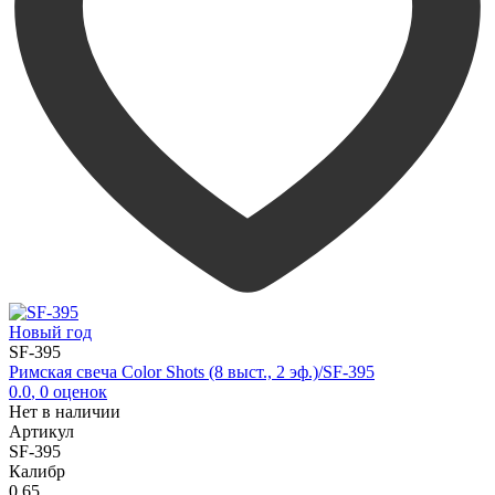
Новый год
SF-395
Римская свеча Color Shots (8 выст., 2 эф.)/SF-395
0.0
,
0
оценок
Нет в наличии
Артикул
SF-395
Калибр
0,65