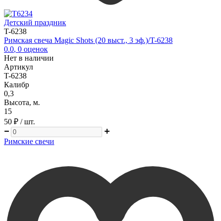
Детский праздник
T-6238
Римская свеча Magic Shots (20 выст., 3 эф.)/T-6238
0.0
,
0
оценок
Нет в наличии
Артикул
T-6238
Калибр
0,3
Высота, м.
15
50 ₽
/ шт.
Римские свечи