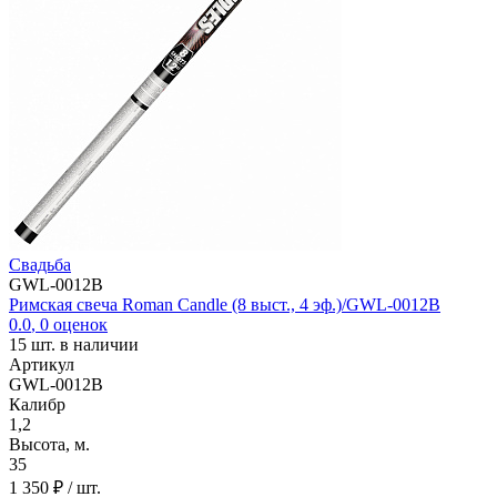
Свадьба
GWL-0012B
Римская свеча Roman Candle (8 выст., 4 эф.)/GWL-0012B
0.0
,
0
оценок
15
шт. в наличии
Артикул
GWL-0012B
Калибр
1,2
Высота, м.
35
1 350 ₽
/ шт.