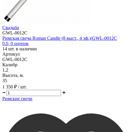
Свадьба
GWL-0012C
Римская свеча Roman Candle (8 выст., 4 эф.)/GWL-0012C
0.0
,
0
оценок
14
шт. в наличии
Артикул
GWL-0012C
Калибр
1,2
Высота, м.
35
1 350 ₽
/ шт.
Римские свечи