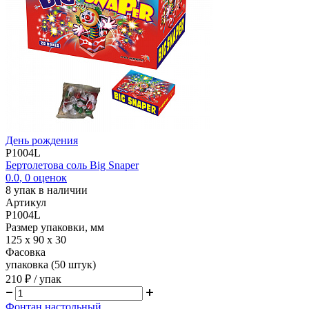
День рождения
P1004L
Бертолетова соль Big Snaper
0.0
,
0
оценок
8
упак в наличии
Артикул
P1004L
Размер упаковки, мм
125 х 90 х 30
Фасовка
упаковка (50 штук)
210 ₽
/ упак
Фонтан настольный