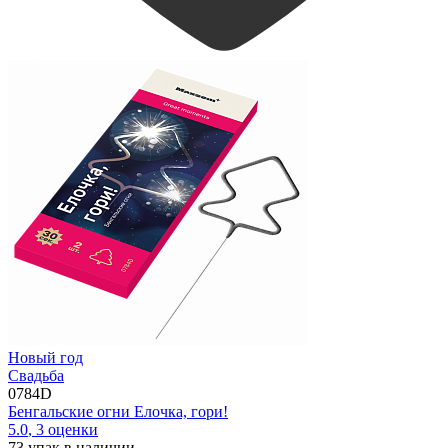
Новый год
Свадьба
0784D
Бенгальские огни Елочка, гори!
5.0
,
3
оценки
73
упак в наличии