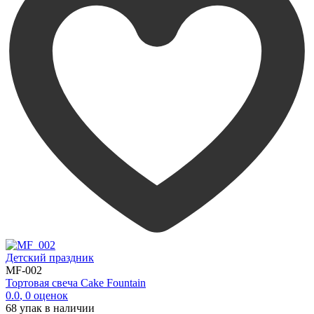
Детский праздник
MF-002
Тортовая свеча Cake Fountain
0.0
,
0
оценок
68
упак в наличии