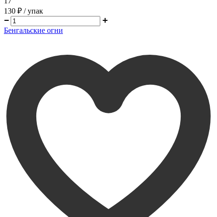
17
130 ₽
/ упак
Бенгальские огни