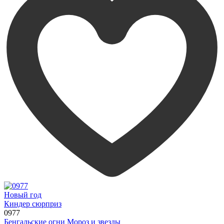
Новый год
Киндер сюрприз
0977
Бенгальские огни Мороз и звезды