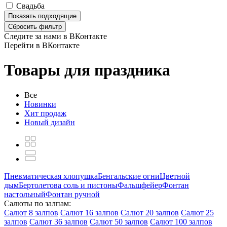
Свадьба
Показать
подходящие
Сбросить фильтр
Следите за нами в ВКонтакте
Перейти в ВКонтакте
Товары для праздника
Все
Новинки
Хит продаж
Новый дизайн
Пневматическая хлопушка
Бенгальские огни
Цветной
дым
Бертолетова соль и пистоны
Фальшфейер
Фонтан
настольный
Фонтан ручной
Салюты по залпам:
Салют 8 залпов
Салют 16 залпов
Салют 20 залпов
Салют 25
залпов
Салют 36 залпов
Салют 50 залпов
Салют 100 залпов