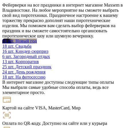
Фейерверки на все праздники в интернет магазине Maxsem в
Владивостоке. На любое мероприятие вы сможете выбрать
свой вид пиротехники. Праздничное настроение к вашему
торжеству прекрасно дополнят наши пиротехнические
изделия. Мы поможем вам сделать выбор фейерверков на
праздник и вы сможете самостоятельно организовать
пиротехническое шоу или шумную вечеринку.
51
шт.
Новый год
18
шт.
Свадьба
16
шт.
Киндер сюрприз
6
шт.
Загородный отдых
13
шт.
Корпоратив
25
шт.
Детский праздник
24
шт.
День рождения
18
шт.
На фотосессию
В интернет магазине доступны следующие типы оплаты
Мы выбрали самые удобные способа оплаты, ведь все
элементарное просто.
Картой на сайте VISA, MasterCard, Мир
Оплата по QR-коду. Доступно на сайте или у курьера