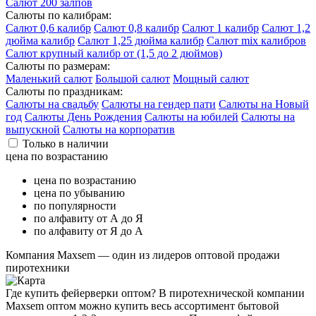
Салют 200 залпов
Салюты по калибрам:
Салют 0,6 калибр
Салют 0,8 калибр
Салют 1 калибр
Салют 1,2
дюйма калибр
Салют 1,25 дюйма калибр
Салют mix калибров
Салют крупный калибр от (1,5 до 2 дюймов)
Салюты по размерам:
Маленький салют
Большой салют
Мощный салют
Салюты по праздникам:
Салюты на свадьбу
Салюты на гендер пати
Салюты на Новый
год
Салюты День Рождения
Салюты на юбилей
Салюты на
выпускной
Салюты на корпоратив
Только в наличии
цена по возрастанию
цена по возрастанию
цена по убыванию
по популярности
по алфавиту от А до Я
по алфавиту от Я до А
Компания
Maxsem
— один из лидеров оптовой продажи
пиротехники
Где купить фейерверки оптом? В пиротехнической компании
Maxsem оптом можно купить весь ассортимент бытовой