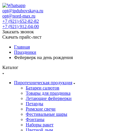
opt@ipdubovskaya.ru
opt@nord-max.ru
+7 (921) 652-82-82
+7 (921) 912-04-00
Заказать звонок
Скачать прайс-лист
Главная
Праздники
Фейерверк на день рождения
Каталог
Пиротехническая продукция
Батареи салютов
Товары для праздника
Летающие фейерверки
Петарды
Римские свечи
Фестивальные шары
Фонтаны
Наборы ракет
Цветной дым