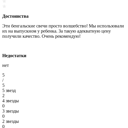
Достоинства
Эти бенгальские свечи просто волшебство! Мы использовали
их на выпускном у ребенка. За такую адекватную цену
получили качество. Очень рекомендую!
Недостатки
нет
5
/
5
5 звезд
2
4 звезды
0
3 звезды
0
2 звезды
0