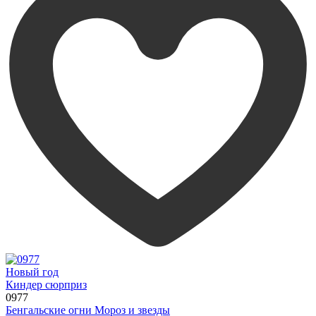
Новый год
Киндер сюрприз
0977
Бенгальские огни Мороз и звезды