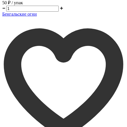
50 ₽
/ упак
Бенгальские огни