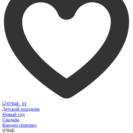
Детский праздник
Новый год
Свадьба
Киндер сюрприз
0784E