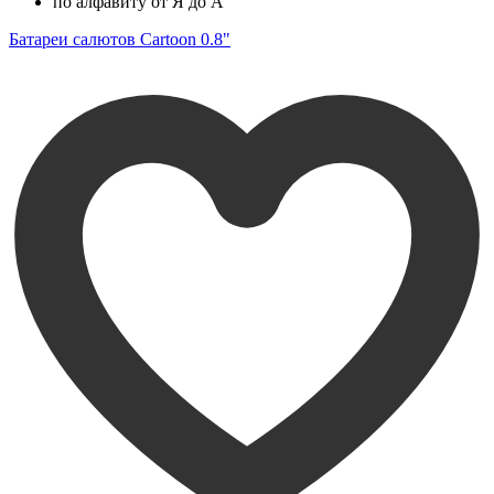
по алфавиту от Я до А
Батареи салютов Cartoon 0.8"