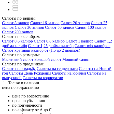
Салюты по залпам:
Салют 8 залпов
Салют 16 залпов
Салют 20 залпов
Салют 25
залпов
Салют 36 залпов
Салют 50 залпов
Салют 100 залпов
Салют 200 залпов
Салюты по калибрам:
Салют 0,6 калибр
Салют 0,8 калибр
Салют 1 калибр
Салют 1,2
дюйма калибр
Салют 1,25 дюйма калибр
Салют mix калибров
Салют крупный калибр от (1,5 до 2 дюймов)
Салюты по размерам:
Маленький салют
Большой салют
Мощный салют
Салюты по праздникам:
Салюты на свадьбу
Салюты на гендер пати
Салюты на Новый
год
Салюты День Рождения
Салюты на юбилей
Салюты на
выпускной
Салюты на корпоратив
Только в наличии
цена по возрастанию
цена по возрастанию
цена по убыванию
по популярности
по алфавиту от А до Я