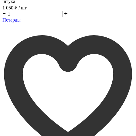
штука
1 050 ₽
/ шт.
Петарды