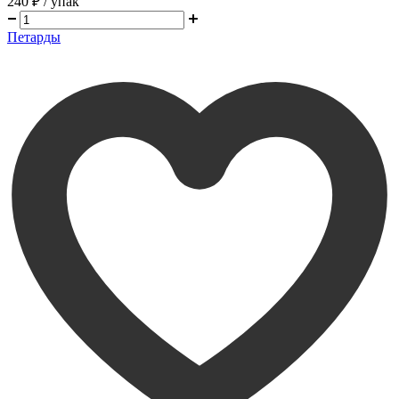
240 ₽
/ упак
Петарды