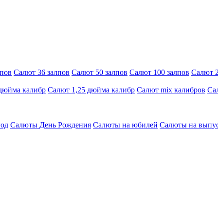
лпов
Салют 36 залпов
Салют 50 залпов
Салют 100 залпов
Салют 2
 дюйма калибр
Салют 1,25 дюйма калибр
Салют mix калибров
Са
год
Салюты День Рождения
Салюты на юбилей
Салюты на выпу